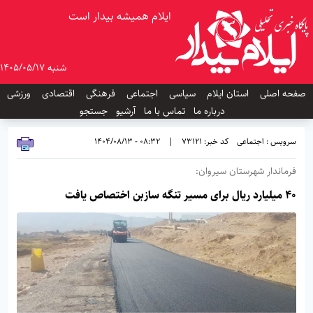
ایلام همیشه بیدار است
شنبه 1405/05/17
صفحه اصلی
استان ایلام
سیاسی
اجتماعی
فرهنگی
اقتصادی
ورزشی
درباره ما
تماس با ما
آرشیو
جستجو
سرویس : اجتماعی
کد خبر: 73121
|
08:32 - 1404/08/13
فرماندار شهرستان سیروان:
۴۰ میلیارد ریال برای مسیر تنگه سازبن اختصاص یافت