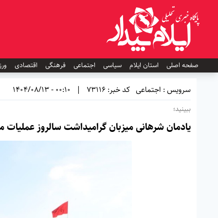
صفحه اصلی
استان ایلام
سیاسی
اجتماعی
فرهنگی
اقتصادی
ورز
سرویس : اجتماعی
کد خبر: 73116
|
00:10 - 1404/08/13
ببینید؛
یادمان شرهانی میزبان گرامیداشت سالروز عملیات 