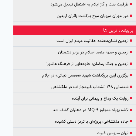
■
ظرفیت نفت و گاز ایلام به اشتغال تبدیل می‌شود
■
مرز مهران میزبان موج بازگشت زائران اربعین
پربیننده ترین ها
■
اربعین نشان‌دهنده حقانیت مردم ایران است
■
اربعین و جبهه متحد اسلام در برابر دشمنان
■
اربعین و جنگ رمضان؛ جلوه‌هایی از فرهنگ عاشورا
■
برگزاری آیین بزرگداشت شهید «محسن نجاتی» در ایلام
■
شناسایی ۱۴۸ انشعاب غیرمجاز آب در ملکشاهی
■
روایت یک وداع و پیمانی برای آینده
■
لاشه پهپاد متجاوز MQ-9 در دهلران کشف شد
■
جاده ملکشاهی؛ پروژه‌ای با ترمز دستی کشیده
■
ایران سرزمین غیرت