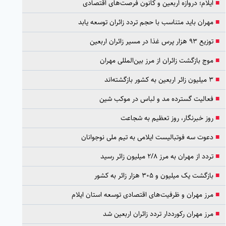
■
ایلام؛ دروازه اربعین و کانون فرصت‌های اقتصادی
■
مهران باید متناسب با حجم تردد زائران توسعه یابد
■
توزیع ۹۳ هزار پرس غذا در مسیر زائران اربعین
■
موج بازگشت زائران از مرز بین‌المللی مهران
■
۳ میلیون زائر اربعین به کشور بازگشته‌اند
■
فعالیت گسترده مد و لباس در موکب شین
■
روز خبرنگار، روز تعظیم به شجاعت
■
دعوت سه فوتبالیست ایلامی به تیم ملی نوجوانان
■
تردد از مهران به مرز ۲/۸ میلیون زائر رسید
■
بازگشت یک میلیون و ۳۰۵ هزار زائر به کشور
■
مرز مهران و ظرفیت‌های اقتصادی توسعه استان ایلام
■
مرز مهران رکورددار تردد زائران اربعین شد