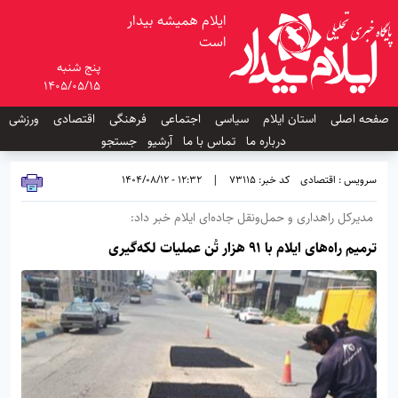
ایلام همیشه بیدار
است
پنج شنبه
1405/05/15
صفحه اصلی
استان ایلام
سیاسی
اجتماعی
فرهنگی
اقتصادی
ورزشی
درباره ما
تماس با ما
آرشیو
جستجو
سرویس : اقتصادی
کد خبر: 73115
|
12:32 - 1404/08/12
مدیرکل راهداری و حمل‌ونقل جاده‌ای ایلام خبر داد:
ترمیم راه‌های ایلام با ۹۱ هزار تُن عملیات لکه‌گیری