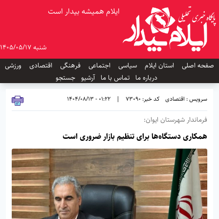
ایلام همیشه بیدار است
شنبه 1405/05/17
صفحه اصلی
استان ایلام
سیاسی
اجتماعی
فرهنگی
اقتصادی
ورزشی
درباره ما
تماس با ما
آرشیو
جستجو
سرویس : اقتصادی
کد خبر: 73090
|
01:22 - 1404/08/13
فرماندار شهرستان ایوان:
همکاری دستگاه‌ها برای تنظیم بازار ضروری است