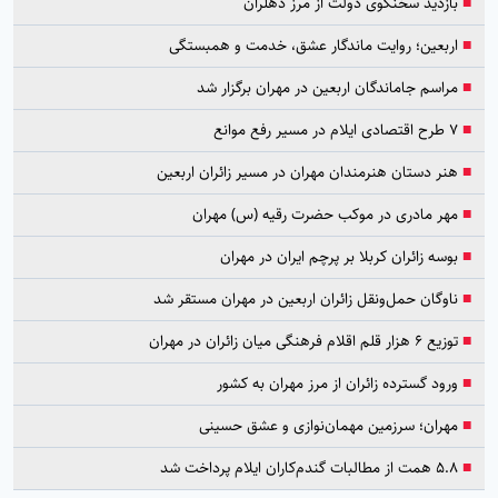
■
بازدید سخنگوی دولت از مرز دهلران
■
اربعین؛ روایت ماندگار عشق، خدمت و همبستگی
■
مراسم جاماندگان اربعین در مهران برگزار شد
■
۷ طرح اقتصادی ایلام در مسیر رفع موانع
■
هنر دستان هنرمندان مهران در مسیر زائران اربعین
■
مهر مادری در موکب حضرت رقیه (س) مهران
■
بوسه زائران کربلا بر پرچم ایران در مهران
■
ناوگان حمل‌ونقل زائران اربعین در مهران مستقر شد
■
توزیع ۶ هزار قلم اقلام فرهنگی میان زائران در مهران
■
ورود گسترده زائران از مرز مهران به کشور
■
مهران؛ سرزمین مهمان‌نوازی و عشق حسینی
■
۵.۸ همت از مطالبات گندم‌کاران ایلام پرداخت شد