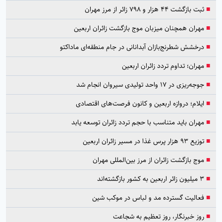
■
ثبت بازگشت ۴۴ هزار و ۷۹۸ زائر از مرز مهران
■
مهران همچنان میزبان موج بازگشت زائران اربعین
■
درخشش شطرنج‌بازان آبدانانی در جام منطقه‌ای ماداکتو
■
مهران؛ تداوم تردد زائران اربعین
■
جوجه‌ریزی در ۱۷ واحد تولیدی سیروان انجام شد
■
ایلام؛ دروازه اربعین و کانون فرصت‌های اقتصادی
■
مهران باید متناسب با حجم تردد زائران توسعه یابد
■
توزیع ۹۳ هزار پرس غذا در مسیر زائران اربعین
■
موج بازگشت زائران از مرز بین‌المللی مهران
■
۳ میلیون زائر اربعین به کشور بازگشته‌اند
■
فعالیت گسترده مد و لباس در موکب شین
■
روز خبرنگار، روز تعظیم به شجاعت