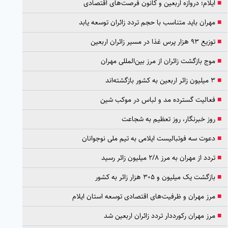
■
ایلام؛ دروازه اربعین و کانون فرصت‌های اقتصادی
■
مهران باید متناسب با حجم تردد زائران توسعه یابد
■
توزیع ۹۳ هزار پرس غذا در مسیر زائران اربعین
■
موج بازگشت زائران از مرز بین‌المللی مهران
■
۳ میلیون زائر اربعین به کشور بازگشته‌اند
■
فعالیت گسترده مد و لباس در موکب شین
■
روز خبرنگار، روز تعظیم به شجاعت
■
دعوت سه فوتبالیست ایلامی به تیم ملی نوجوانان
■
تردد از مهران به مرز ۲/۸ میلیون زائر رسید
■
بازگشت یک میلیون و ۳۰۵ هزار زائر به کشور
■
مرز مهران و ظرفیت‌های اقتصادی توسعه استان ایلام
■
مرز مهران رکورددار تردد زائران اربعین شد