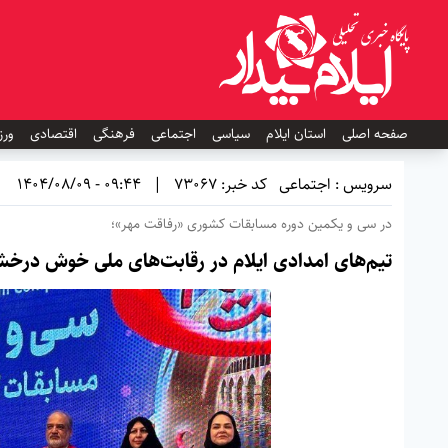
صفحه اصلی
استان ایلام
سیاسی
اجتماعی
فرهنگی
اقتصادی
ورز
سرویس : اجتماعی
کد خبر: 73067
|
09:44 - 1404/08/09
در سی و یکمین دوره مسابقات کشوری «رفاقت مهر»؛
تیم‌های امدادی ایلام در رقابت‌های ملی خوش درخش