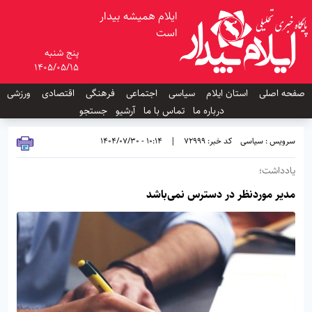
ایلام همیشه بیدار
است
پنج شنبه
1405/05/15
صفحه اصلی
استان ایلام
سیاسی
اجتماعی
فرهنگی
اقتصادی
ورزشی
درباره ما
تماس با ما
آرشیو
جستجو
سرویس : سیاسی
کد خبر: 72999
|
10:14 - 1404/07/30
یادداشت؛
مدیر موردنظر در دسترس نمی‌باشد