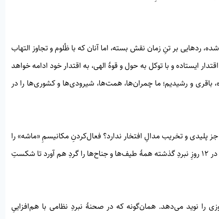
د شده، ردهایی بر تنِ زمان نقش بسته، اما آنان که با ظُلوم و تجاوز التهاب
تدار ایستاده و با توکل به حول و قوهٔ الهی، به اقتدار خود ادامه خواهد
، باقری و رشیدیم؛ ما چمران‌ها، همت‌ها، شیرودی‌ها و کشوری‌ها را در
جز پلیدی و تخریب مدالِ افتخار ندارد؟ فعال‌کردنِ مکانیسمِ «ماشه» را
می‌توان، به زبان نمادین، فعال‌کردنِ غیرتِ ملی دانست؛ غیرتی که در ۱۲ روزِ نبردِ گذشته همهٔ طیف‌ها و جناح‌ها را گردِ هم آورد تا شکستِ
 را نوید می‌دهد. همان‌گونه که در صحنهٔ نبردِ نظامی با هم‌افزاییِ