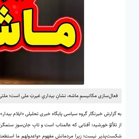
فعال‌سازی مکانیسمِ ماشه، نشانِ بیداریِ غیرتِ ملی است؛ ملتی 
به گزارش خبرنگار گروه سیاسی پایگاه خبری تحلیلی «
ایلام بیدار»
،
از تلألؤ خورشید؛ آفتابی که عالمتاب است و تابِ جان‌سوزِ ستمگر
شکست‌پذیر نیست؛ زیرا مردمانش مفهومِ «واعدولهم ما استطعتم من