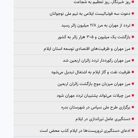
■
روز خبرنگار، روز تعظیم به شجاعت
■
دعوت سه فوتبالیست ایلامی به تیم ملی نوجوانان
■
تردد از مهران به مرز ۲/۸ میلیون زائر رسید
■
بازگشت یک میلیون و ۳۰۵ هزار زائر به کشور
■
مرز مهران و ظرفیت‌های اقتصادی توسعه استان ایلام
■
مرز مهران رکورددار تردد زائران اربعین شد
■
ظرفیت نفت و گاز ایلام به اشتغال تبدیل می‌شود
■
مرز مهران میزبان موج بازگشت زائران اربعین
■
مرز چیلات می‌تواند پشتیبان تردد مهران شود
■
برگزاری طرح ملی سپاس در شهرستان بدره
■
دستگیری عامل تیراندازی در ایلام
■
ادعای دستگیری تروریست‌ها در ایلام کذب محض است