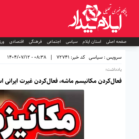
صفحه اصلی
استان ایلام
سیاسی
اجتماعی
فرهنگی
اقتصادی
ورز
سرویس : سیاسی
کد خبر: 72741
|
08:38 - 1404/07/12
یادداشت؛
فعال‌کردن مکانیسم ماشه، فعال‌کردن غیرت ایرانی 