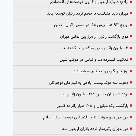
■
ایلام؛ دروازه اربعین و کانون فرصت‌های اقتصادی
■
مهران باید متناسب با حجم تردد زائران توسعه یابد
■
توزیع ۹۳ هزار پرس غذا در مسیر زائران اربعین
■
موج بازگشت زائران از مرز بین‌المللی مهران
■
۳ میلیون زائر اربعین به کشور بازگشته‌اند
■
فعالیت گسترده مد و لباس در موکب شین
■
روز خبرنگار، روز تعظیم به شجاعت
■
دعوت سه فوتبالیست ایلامی به تیم ملی نوجوانان
■
تردد از مهران به مرز ۲/۸ میلیون زائر رسید
■
بازگشت یک میلیون و ۳۰۵ هزار زائر به کشور
■
مرز مهران و ظرفیت‌های اقتصادی توسعه استان ایلام
■
مرز مهران رکورددار تردد زائران اربعین شد