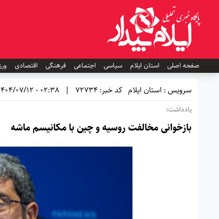
صفحه اصلی
استان ایلام
سیاسی
اجتماعی
فرهنگی
اقتصادی
ورز
سرویس : استان ایلام
کد خبر: 72734
|
02:38 - 1404/07/12
یادداشت؛
بازخوانی مخالفت روسیه و چین با مکانیسم ماشه