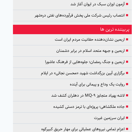
■
آزمون اوزان سبک در ایوان آغاز شد
■
انتصاب رئیس شرکت ملی پخش فرآورده‌های نفتی دره‌شهر
پربیننده ترین ها
■
اربعین نشان‌دهنده حقانیت مردم ایران است
■
اربعین و جبهه متحد اسلام در برابر دشمنان
■
اربعین و جنگ رمضان؛ جلوه‌هایی از فرهنگ عاشورا
■
برگزاری آیین بزرگداشت شهید «محسن نجاتی» در ایلام
■
روایت یک وداع و پیمانی برای آینده
■
لاشه پهپاد متجاوز MQ-9 در دهلران کشف شد
■
جاده ملکشاهی؛ پروژه‌ای با ترمز دستی کشیده
■
ایران سرزمین غیرت
■
اعزام تمامی نیروهای عملیاتی برای مهار حریق کبیرکوه