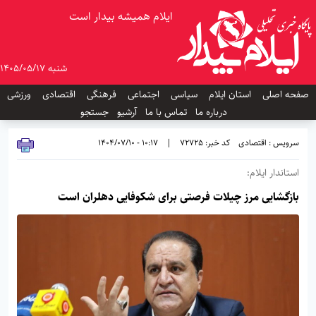
ایلام همیشه بیدار است
شنبه 1405/05/17
صفحه اصلی
استان ایلام
سیاسی
اجتماعی
فرهنگی
اقتصادی
ورزشی
درباره ما
تماس با ما
آرشیو
جستجو
سرویس : اقتصادی
کد خبر: 72725
|
10:17 - 1404/07/10
استاندار ایلام:
بازگشایی مرز چیلات فرصتی برای شکوفایی دهلران است