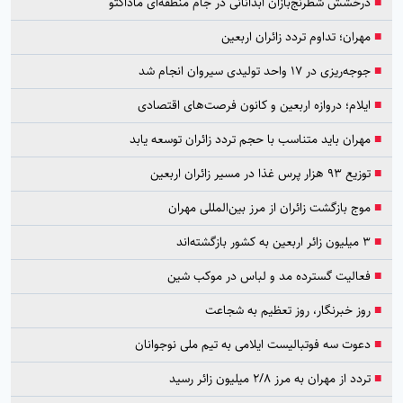
■
درخشش شطرنج‌بازان آبدانانی در جام منطقه‌ای ماداکتو
■
مهران؛ تداوم تردد زائران اربعین
■
جوجه‌ریزی در ۱۷ واحد تولیدی سیروان انجام شد
■
ایلام؛ دروازه اربعین و کانون فرصت‌های اقتصادی
■
مهران باید متناسب با حجم تردد زائران توسعه یابد
■
توزیع ۹۳ هزار پرس غذا در مسیر زائران اربعین
■
موج بازگشت زائران از مرز بین‌المللی مهران
■
۳ میلیون زائر اربعین به کشور بازگشته‌اند
■
فعالیت گسترده مد و لباس در موکب شین
■
روز خبرنگار، روز تعظیم به شجاعت
■
دعوت سه فوتبالیست ایلامی به تیم ملی نوجوانان
■
تردد از مهران به مرز ۲/۸ میلیون زائر رسید