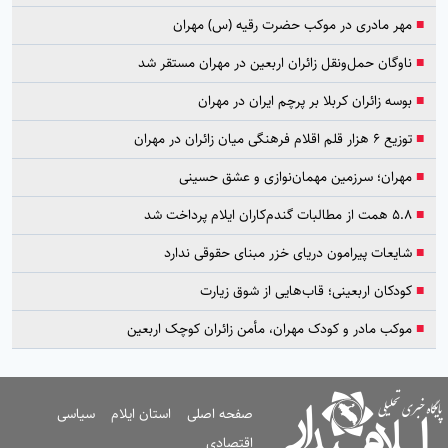
■
مهر مادری در موکب حضرت رقیه (س) مهران
■
ناوگان حمل‌ونقل زائران اربعین در مهران مستقر شد
■
بوسه زائران کربلا بر پرچم ایران در مهران
■
توزیع ۶ هزار قلم اقلام فرهنگی میان زائران در مهران
■
مهران؛ سرزمین مهمان‌نوازی و عشق حسینی
■
۵.۸ همت از مطالبات گندم‌کاران ایلام پرداخت شد
■
شایعات پیرامون دریای خزر مبنای حقوقی ندارد
■
کودکان اربعینی؛ قاب‌هایی از شوق زیارت
■
موکب مادر و کودک مهران، مأمن زائران کوچک اربعین
صفحه اصلی
استان ایلام
سیاسی
اقتصادی