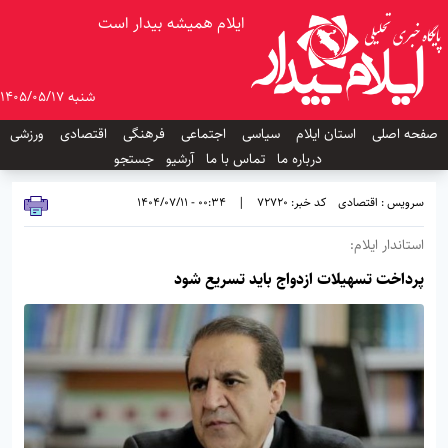
ایلام همیشه بیدار است
شنبه 1405/05/17
صفحه اصلی
استان ایلام
سیاسی
اجتماعی
فرهنگی
اقتصادی
ورزشی
درباره ما
تماس با ما
آرشیو
جستجو
سرویس : اقتصادی
کد خبر: 72720
|
00:34 - 1404/07/11
استاندار ایلام:
پرداخت تسهیلات ازدواج باید تسریع شود