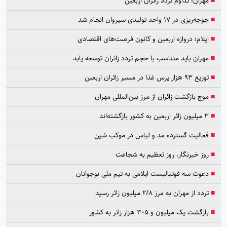
■
مهران؛ تداوم تردد زائران اربعین
■
جوجه‌ریزی در ۱۷ واحد تولیدی سیروان انجام شد
■
ایلام؛ دروازه اربعین و کانون فرصت‌های اقتصادی
■
مهران باید متناسب با حجم تردد زائران توسعه یابد
■
توزیع ۹۳ هزار پرس غذا در مسیر زائران اربعین
■
موج بازگشت زائران از مرز بین‌المللی مهران
■
۳ میلیون زائر اربعین به کشور بازگشته‌اند
■
فعالیت گسترده مد و لباس در موکب شین
■
روز خبرنگار، روز تعظیم به شجاعت
■
دعوت سه فوتبالیست ایلامی به تیم ملی نوجوانان
■
تردد از مهران به مرز ۲/۸ میلیون زائر رسید
■
بازگشت یک میلیون و ۳۰۵ هزار زائر به کشور