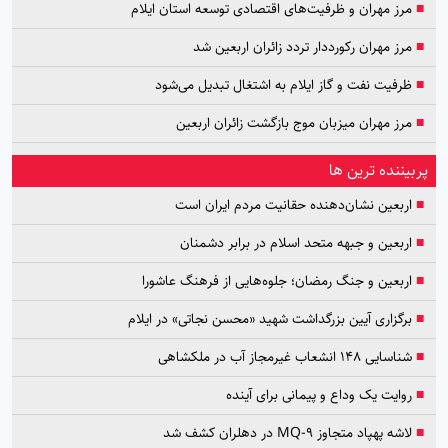
■
مرز مهران و ظرفیت‌های اقتصادی توسعه استان ایلام
■
مرز مهران رکورددار تردد زائران اربعین شد
■
ظرفیت نفت و گاز ایلام به اشتغال تبدیل می‌شود
■
مرز مهران میزبان موج بازگشت زائران اربعین
پربیننده ترین ها
■
اربعین نشان‌دهنده حقانیت مردم ایران است
■
اربعین و جبهه متحد اسلام در برابر دشمنان
■
اربعین و جنگ رمضان؛ جلوه‌هایی از فرهنگ عاشورا
■
برگزاری آیین بزرگداشت شهید «محسن نجاتی» در ایلام
■
شناسایی ۱۴۸ انشعاب غیرمجاز آب در ملکشاهی
■
روایت یک وداع و پیمانی برای آینده
■
لاشه پهپاد متجاوز MQ-9 در دهلران کشف شد