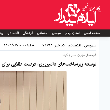
صفحه اصلی
استان ایلام
سیاسی
اجتماعی
فرهنگی
اقتصادی
ورز
سرویس : اقتصادی
کد خبر: 72718
|
08:48 - 1404/07/10
فرماندار مهران مطرح کرد:
توسعه زیرساخت‌های دامپروری، فرصت طلایی برای ا