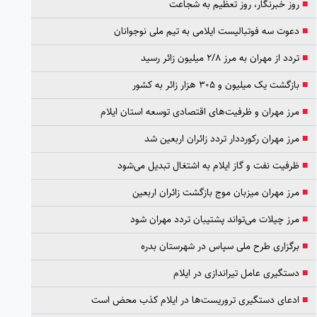
■
روز خبرنگار، روز تعظیم به شجاعت
■
دعوت سه فوتبالیست ایلامی به تیم ملی نوجوانان
■
تردد از مهران به مرز ۲/۸ میلیون زائر رسید
■
بازگشت یک میلیون و ۳۰۵ هزار زائر به کشور
■
مرز مهران و ظرفیت‌های اقتصادی توسعه استان ایلام
■
مرز مهران رکورددار تردد زائران اربعین شد
■
ظرفیت نفت و گاز ایلام به اشتغال تبدیل می‌شود
■
مرز مهران میزبان موج بازگشت زائران اربعین
■
مرز چیلات می‌تواند پشتیبان تردد مهران شود
■
برگزاری طرح ملی سپاس در شهرستان بدره
■
دستگیری عامل تیراندازی در ایلام
■
ادعای دستگیری تروریست‌ها در ایلام کذب محض است