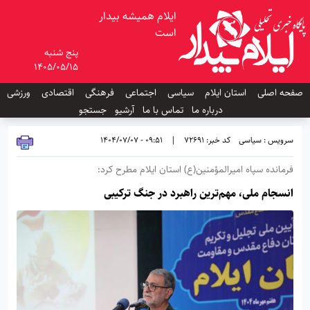
ایلام همیشه بیدار
است
پنج شنبه
1405/05/15
صفحه اصلی
استان ایلام
سیاسی
اجتماعی
فرهنگی
اقتصادی
ورزشی
درباره ما
تماس با ما
آرشیو
جستجو
سرویس : سیاسی
کد خبر: 72691
|
09:51 - 1404/07/07
فرمانده سپاه امیرالمؤمنین(ع) استان ایلام مطرح کرد:
انسجام ملی، مهم‌ترین راهبرد در جنگ ترکیبی