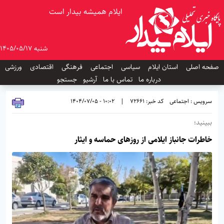
ایلام همیشه بیدار است
شنبه 1405/05/17
صفحه اصلی
استان ایلام
سیاسی
اجتماعی
فرهنگی
اقتصادی
ورزشی
درباره ما
تماس با ما
آرشیو
جستجو
سرویس : اجتماعی
کد خبر: 72661
|
10:02 - 1404/07/05
ببینید؛
خاطرات جانباز ایلامی از روزهای حماسه و ایثار