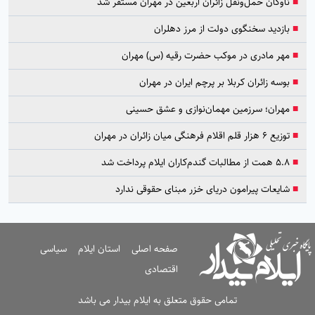
■
ناوگان حمل‌ونقل زائران اربعین در مهران مستقر شد
■
بازدید سخنگوی دولت از مرز دهلران
■
مهر مادری در موکب حضرت رقیه (س) مهران
■
بوسه زائران کربلا بر پرچم ایران در مهران
■
مهران؛ سرزمین مهمان‌نوازی و عشق حسینی
■
توزیع ۶ هزار قلم اقلام فرهنگی میان زائران در مهران
■
۵.۸ همت از مطالبات گندم‌کاران ایلام پرداخت شد
■
شایعات پیرامون دریای خزر مبنای حقوقی ندارد
صفحه اصلی
استان ایلام
سیاسی
اقتصادی
تمامی حقوق متعلق به ایلام بیدار می باشد