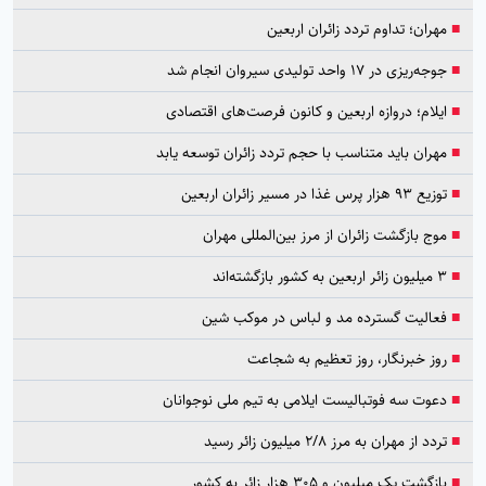
■
مهران؛ تداوم تردد زائران اربعین
■
جوجه‌ریزی در ۱۷ واحد تولیدی سیروان انجام شد
■
ایلام؛ دروازه اربعین و کانون فرصت‌های اقتصادی
■
مهران باید متناسب با حجم تردد زائران توسعه یابد
■
توزیع ۹۳ هزار پرس غذا در مسیر زائران اربعین
■
موج بازگشت زائران از مرز بین‌المللی مهران
■
۳ میلیون زائر اربعین به کشور بازگشته‌اند
■
فعالیت گسترده مد و لباس در موکب شین
■
روز خبرنگار، روز تعظیم به شجاعت
■
دعوت سه فوتبالیست ایلامی به تیم ملی نوجوانان
■
تردد از مهران به مرز ۲/۸ میلیون زائر رسید
■
بازگشت یک میلیون و ۳۰۵ هزار زائر به کشور