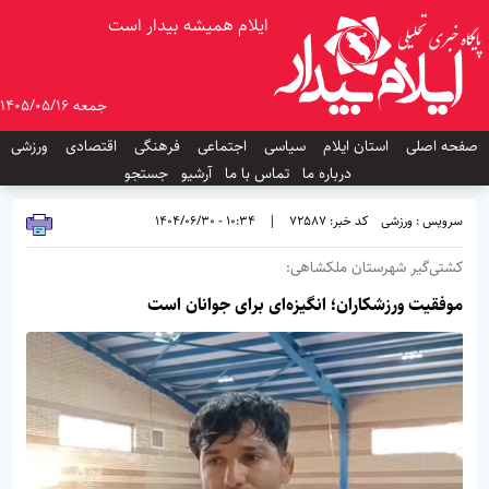
ایلام همیشه بیدار است
جمعه 1405/05/16
صفحه اصلی
استان ایلام
سیاسی
اجتماعی
فرهنگی
اقتصادی
ورزشی
درباره ما
تماس با ما
آرشیو
جستجو
سرویس : ورزشی
کد خبر: 72587
|
10:34 - 1404/06/30
کشتی‌گیر شهرستان ملکشاهی:
موفقیت ورزشکاران؛ انگیزه‌ای برای جوانان است