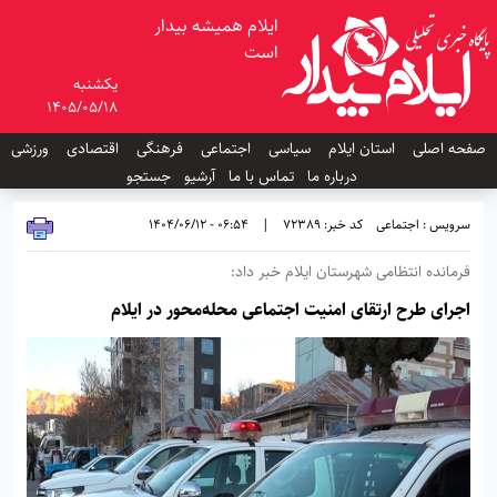
ایلام همیشه بیدار
است
یکشنبه
1405/05/18
صفحه اصلی
استان ایلام
سیاسی
اجتماعی
فرهنگی
اقتصادی
ورزشی
درباره ما
تماس با ما
آرشیو
جستجو
سرویس : اجتماعی
کد خبر: 72389
|
06:54 - 1404/06/12
فرمانده انتظامی شهرستان ایلام خبر داد:
اجرای طرح ارتقای امنیت اجتماعی محله‌محور در ایلام