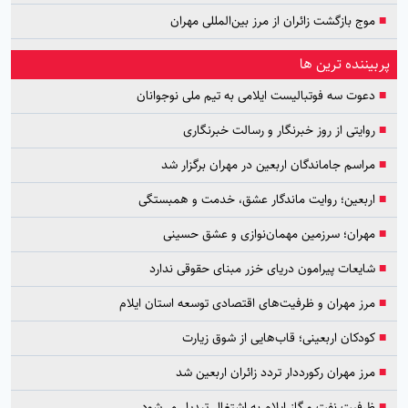
■
موج بازگشت زائران از مرز بین‌المللی مهران
پربیننده ترین ها
■
دعوت سه فوتبالیست ایلامی به تیم ملی نوجوانان
■
روایتی از روز خبرنگار و رسالت خبرنگاری
■
مراسم جاماندگان اربعین در مهران برگزار شد
■
اربعین؛ روایت ماندگار عشق، خدمت و همبستگی
■
مهران؛ سرزمین مهمان‌نوازی و عشق حسینی
■
شایعات پیرامون دریای خزر مبنای حقوقی ندارد
■
مرز مهران و ظرفیت‌های اقتصادی توسعه استان ایلام
■
کودکان اربعینی؛ قاب‌هایی از شوق زیارت
■
مرز مهران رکورددار تردد زائران اربعین شد
■
ظرفیت نفت و گاز ایلام به اشتغال تبدیل می‌شود