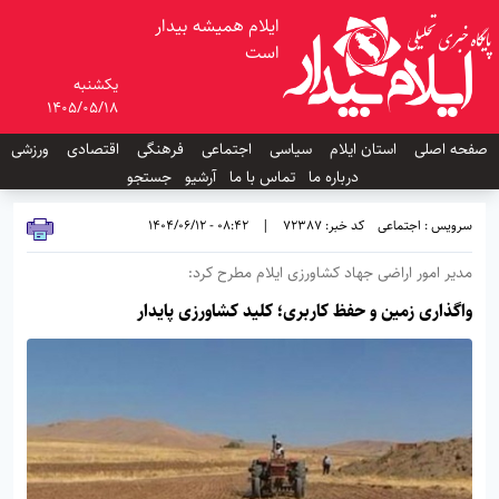
ایلام همیشه بیدار
است
یکشنبه
1405/05/18
صفحه اصلی
استان ایلام
سیاسی
اجتماعی
فرهنگی
اقتصادی
ورزشی
درباره ما
تماس با ما
آرشیو
جستجو
سرویس : اجتماعی
کد خبر: 72387
|
08:42 - 1404/06/12
مدیر امور اراضی جهاد کشاورزی ایلام مطرح کرد:
واگذاری زمین و حفظ کاربری؛ کلید کشاورزی پایدار