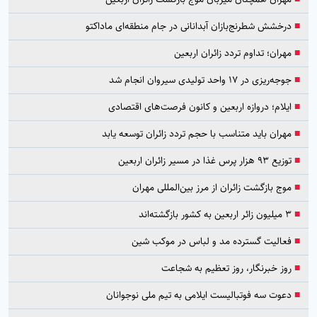
■
درخشش شطرنج‌بازان آبدانانی در جام منطقه‌ای ماداکتو
■
مهران؛ تداوم تردد زائران اربعین
■
جوجه‌ریزی در ۱۷ واحد تولیدی سیروان انجام شد
■
ایلام؛ دروازه اربعین و کانون فرصت‌های اقتصادی
■
مهران باید متناسب با حجم تردد زائران توسعه یابد
■
توزیع ۹۳ هزار پرس غذا در مسیر زائران اربعین
■
موج بازگشت زائران از مرز بین‌المللی مهران
■
۳ میلیون زائر اربعین به کشور بازگشته‌اند
■
فعالیت گسترده مد و لباس در موکب شین
■
روز خبرنگار، روز تعظیم به شجاعت
■
دعوت سه فوتبالیست ایلامی به تیم ملی نوجوانان