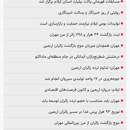
■
مسابقات قهرمانی پاکت بیلیارد استان ایلام برگزار شد
■
روایتی از روز خبرنگار و رسالت خبرنگاری
■
تولیدات بومی ایلام نیازمند حمایت و بازارسازی است
■
ثبت بازگشت ۴۴ هزار و ۷۹۸ زائر از مرز مهران
■
مهران همچنان میزبان موج بازگشت زائران اربعین
■
درخشش شطرنج‌بازان آبدانانی در جام منطقه‌ای ماداکتو
■
مهران؛ تداوم تردد زائران اربعین
■
جوجه‌ریزی در ۱۷ واحد تولیدی سیروان انجام شد
■
ایلام؛ دروازه اربعین و کانون فرصت‌های اقتصادی
■
مهران باید متناسب با حجم تردد زائران توسعه یابد
■
توزیع ۹۳ هزار پرس غذا در مسیر زائران اربعین
■
موج بازگشت زائران از مرز بین‌المللی مهران