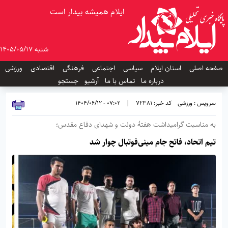
ایلام همیشه بیدار است
شنبه 1405/05/17
صفحه اصلی
استان ایلام
سیاسی
اجتماعی
فرهنگی
اقتصادی
ورزشی
درباره ما
تماس با ما
آرشیو
جستجو
سرویس : ورزشی
کد خبر: 72381
|
07:02 - 1404/06/12
به مناسبت گرامیداشت هفتهٔ دولت و شهدای دفاع مقدس؛
تیم اتحاد، فاتح جام مینی‌فوتبال چوار شد