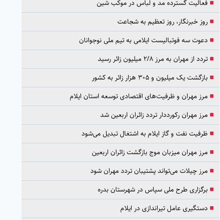
■
فعالیت گسترده مد و لباس در موکب شین
■
روز خبرنگار، روز تعظیم به شجاعت
■
دعوت سه فوتبالیست ایلامی به تیم ملی نوجوانان
■
تردد از مهران به مرز ۲/۸ میلیون زائر رسید
■
بازگشت یک میلیون و ۳۰۵ هزار زائر به کشور
■
مرز مهران و ظرفیت‌های اقتصادی توسعه استان ایلام
■
مرز مهران رکورددار تردد زائران اربعین شد
■
ظرفیت نفت و گاز ایلام به اشتغال تبدیل می‌شود
■
مرز مهران میزبان موج بازگشت زائران اربعین
■
مرز چیلات می‌تواند پشتیبان تردد مهران شود
■
برگزاری طرح ملی سپاس در شهرستان بدره
■
دستگیری عامل تیراندازی در ایلام