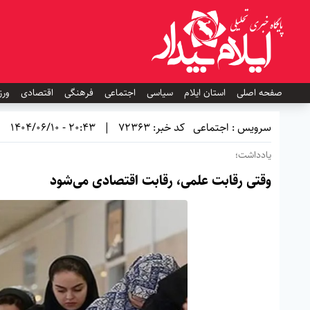
صفحه اصلی
استان ایلام
سیاسی
اجتماعی
فرهنگی
اقتصادی
ورز
سرویس : اجتماعی
کد خبر: 72363
|
20:43 - 1404/06/10
یادداشت؛
وقتی رقابت علمی، رقابت اقتصادی می‌شود