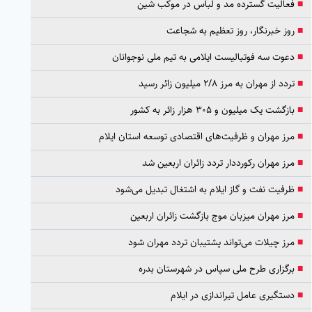
■
فعالیت گسترده مد و لباس در موکب شین
■
روز خبرنگار، روز تعظیم به شجاعت
■
دعوت سه فوتبالیست ایلامی به تیم ملی نوجوانان
■
تردد از مهران به مرز ۲/۸ میلیون زائر رسید
■
بازگشت یک میلیون و ۳۰۵ هزار زائر به کشور
■
مرز مهران و ظرفیت‌های اقتصادی توسعه استان ایلام
■
مرز مهران رکورددار تردد زائران اربعین شد
■
ظرفیت نفت و گاز ایلام به اشتغال تبدیل می‌شود
■
مرز مهران میزبان موج بازگشت زائران اربعین
■
مرز چیلات می‌تواند پشتیبان تردد مهران شود
■
برگزاری طرح ملی سپاس در شهرستان بدره
■
دستگیری عامل تیراندازی در ایلام