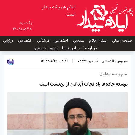
ایلام همیشه بیدار
است
یکشنبه
1405/05/18
صفحه اصلی
استان ایلام
سیاسی
اجتماعی
فرهنگی
اقتصادی
ورزشی
درباره ما
تماس با ما
آرشیو
جستجو
سرویس : اقتصادی
کد خبر: 72222
|
14:26 - 1404/05/29
امام‌جمعه آبدانان:
توسعه جاده‌ها راه نجات آبدانان از بن‌بست است