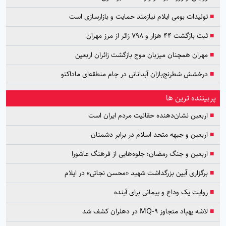
■
تولیدات بومی ایلام نیازمند حمایت و بازارسازی است
■
ثبت بازگشت ۴۴ هزار و ۷۹۸ زائر از مرز مهران
■
مهران همچنان میزبان موج بازگشت زائران اربعین
■
درخشش شطرنج‌بازان آبدانانی در جام منطقه‌ای ماداکتو
پربیننده ترین ها
■
اربعین نشان‌دهنده حقانیت مردم ایران است
■
اربعین و جبهه متحد اسلام در برابر دشمنان
■
اربعین و جنگ رمضان؛ جلوه‌هایی از فرهنگ عاشورا
■
برگزاری آیین بزرگداشت شهید «محسن نجاتی» در ایلام
■
روایت یک وداع و پیمانی برای آینده
■
لاشه پهپاد متجاوز MQ-9 در دهلران کشف شد