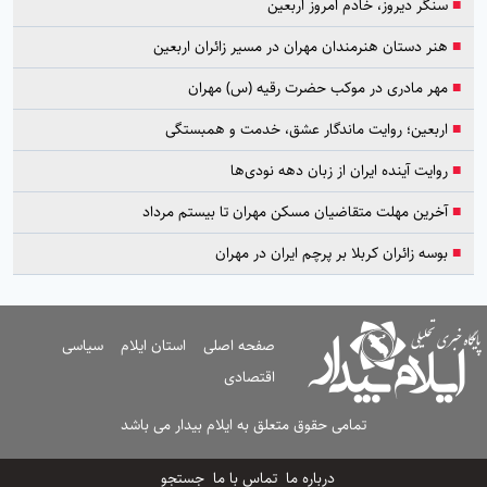
■
سنگر دیروز، خادم امروز اربعین
■
هنر دستان هنرمندان مهران در مسیر زائران اربعین
■
مهر مادری در موکب حضرت رقیه (س) مهران
■
اربعین؛ روایت ماندگار عشق، خدمت و همبستگی
■
روایت آینده ایران از زبان دهه نودی‌ها
■
آخرین مهلت متقاضیان مسکن مهران تا بیستم مرداد
■
بوسه زائران کربلا بر پرچم ایران در مهران
صفحه اصلی
استان ایلام
سیاسی
اقتصادی
تمامی حقوق متعلق به ایلام بیدار می باشد
درباره ما
تماس با ما
جستجو