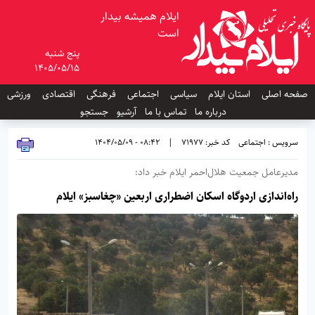
ایلام همیشه بیدار
است
پنج شنبه
1405/05/15
صفحه اصلی
استان ایلام
سیاسی
اجتماعی
فرهنگی
اقتصادی
ورزشی
درباره ما
تماس با ما
آرشیو
جستجو
سرویس : اجتماعی
کد خبر: 71977
|
08:42 - 1404/05/09
مدیرعامل جمعیت هلال‌احمر ایلام خبر داد:
راه‌اندازی اردوگاه اسکان اضطراری اربعین «چغاسبز» ایلام