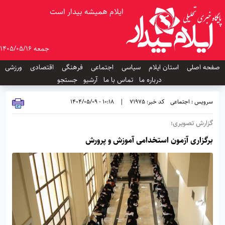
ایلام همیشه بیدار است
جمعه 1405/05/16
صفحه اصلی
استان ایلام
سیاسی
اجتماعی
فرهنگی
اقتصادی
ورزشی
درباره ما
تماس با ما
آرشیو
جستجو
سرویس : اجتماعی
کد خبر: 71975
|
10:18 - 1404/05/09
گزارش تصویری؛
برگزاری آزمون استخدامی آموزش‌ و پرورش