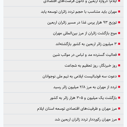
■
ایلام؛ دروازه اربعین و کانون فرصت‌های اقتصادی
■
مهران باید متناسب با حجم تردد زائران توسعه یابد
■
توزیع ۹۳ هزار پرس غذا در مسیر زائران اربعین
■
موج بازگشت زائران از مرز بین‌المللی مهران
■
۳ میلیون زائر اربعین به کشور بازگشته‌اند
■
فعالیت گسترده مد و لباس در موکب شین
■
روز خبرنگار، روز تعظیم به شجاعت
■
دعوت سه فوتبالیست ایلامی به تیم ملی نوجوانان
■
تردد از مهران به مرز ۲/۸ میلیون زائر رسید
■
بازگشت یک میلیون و ۳۰۵ هزار زائر به کشور
■
مرز مهران و ظرفیت‌های اقتصادی توسعه استان ایلام
■
مرز مهران رکورددار تردد زائران اربعین شد