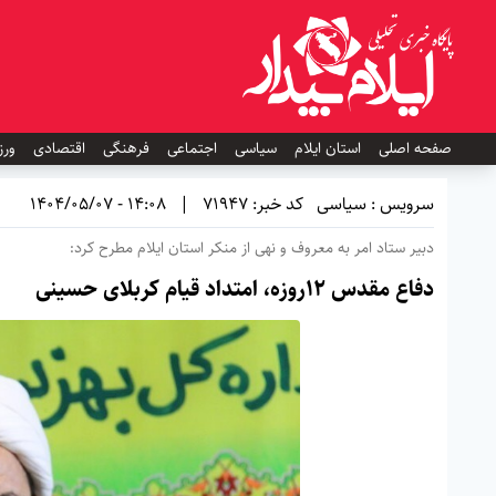
صفحه اصلی
استان ایلام
سیاسی
اجتماعی
فرهنگی
اقتصادی
ورز
سرویس : سیاسی
کد خبر: 71947
|
14:08 - 1404/05/07
دبیر ستاد امر به معروف و نهی از منکر استان ایلام مطرح کرد:
دفاع مقدس ۱۲روزه، امتداد قیام کربلای حسینی