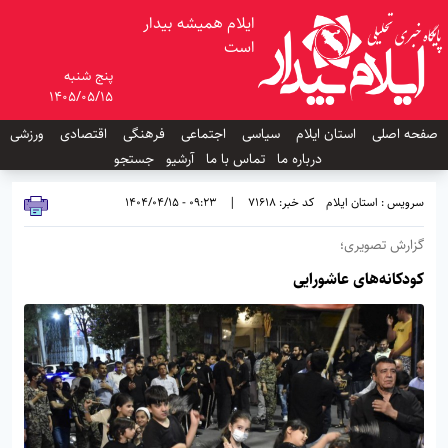
ایلام همیشه بیدار
است
پنج شنبه
1405/05/15
صفحه اصلی
استان ایلام
سیاسی
اجتماعی
فرهنگی
اقتصادی
ورزشی
درباره ما
تماس با ما
آرشیو
جستجو
سرویس : استان ایلام
کد خبر: 71618
|
09:23 - 1404/04/15
گزارش تصویری؛
کودکانه‌های عاشورایی