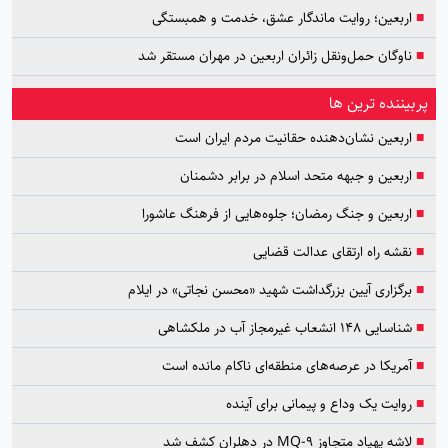
■
اربعین؛ روایت ماندگار عشق، خدمت و همبستگی
■
ناوگان حمل‌ونقل زائران اربعین در مهران مستقر شد
پربیننده ترین ها
■
اربعین نشان‌دهنده حقانیت مردم ایران است
■
اربعین و جبهه متحد اسلام در برابر دشمنان
■
اربعین و جنگ رمضان؛ جلوه‌هایی از فرهنگ عاشورا
■
نقشه راه ارتقای عدالت قضایی
■
برگزاری آیین بزرگداشت شهید «محسن نجاتی» در ایلام
■
شناسایی ۱۴۸ انشعاب غیرمجاز آب در ملکشاهی
■
آمریکا در عرصه‌های منطقه‌ای ناکام مانده است
■
روایت یک وداع و پیمانی برای آینده
■
لاشه پهپاد متجاوز MQ-9 در دهلران کشف شد