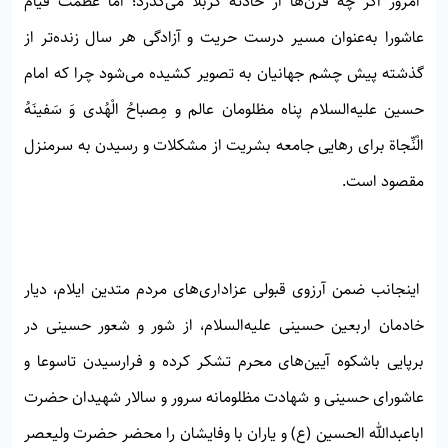
امروز اگر چه قرن‌ها از حادثه کربلا می‌گذرد؛ اما عظمت قیام
عاشورا به‌عنوان مسیر درست حریت و آزادگی هر سال زنده‌تر از
گذشته پیش چشم جهانیان به تصویر کشیده می‌شود چرا که امام
حسین علیه‌السلام پناه مظلومان عالم و مِصباحُ الْهُدی وَ سَفینَهُ
الْنِّجاة برای رهایی جامعه بشریت از مشکلات و رسیدن به سرمنزل
مقصود است.
اینجانب ضمن آرزوی قبولی عزاداری‌های مردم متدین ایلام، دیار
خادمان اربعین حسینی علیه‌السلام، از شور و شعور حسینی در
برپایی باشکوه آیین‌های محرم تشکر کرده و فرارسیدن تاسوعا و
عاشورای حسینی و شهادت مظلومانه سرور و سالار شهیدان حضرت
اباعبدالله الحسین (ع) و یاران با وفایشان را محضر حضرت ولیعصر