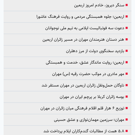
■
سنگر دیروز، خادم امروز اربعین
■
اربعین؛ جلوه همبستگی مردمی و روایت فرهنگ عاشورا
■
دعوت سه فوتبالیست ایلامی به تیم ملی نوجوانان
■
هنر دستان هنرمندان مهران در مسیر زائران اربعین
■
بازدید سخنگوی دولت از مرز دهلران
■
اربعین؛ روایت ماندگار عشق، خدمت و همبستگی
■
مهر مادری در موکب حضرت رقیه (س) مهران
■
ناوگان حمل‌ونقل زائران اربعین در مهران مستقر شد
■
بوسه زائران کربلا بر پرچم ایران در مهران
■
توزیع ۶ هزار قلم اقلام فرهنگی میان زائران در مهران
■
مهران؛ سرزمین مهمان‌نوازی و عشق حسینی
■
۵.۸ همت از مطالبات گندم‌کاران ایلام پرداخت شد