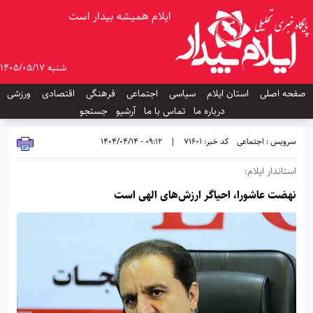
ایلام همیشه بیدار است
شنبه 1405/05/17
صفحه اصلی
استان ایلام
سیاسی
اجتماعی
فرهنگی
اقتصادی
ورزشی
درباره ما
تماس با ما
آرشیو
جستجو
سرویس : اجتماعی
کد خبر: 71601
|
09:12 - 1404/04/14
استاندار ایلام:
نهضت عاشورا، احیاگر ارزش‌های الهی است