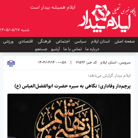
ایلام همیشه بیدار است
شنبه 1405/05/17
صفحه اصلی
استان ایلام
سیاسی
اجتماعی
فرهنگی
اقتصادی
ورزشی
درباره ما
تماس با ما
آرشیو
جستجو
سرویس : استان ایلام
کد خبر: 71592
|
00:58 - 1404/04/14
ایلام بیدار گزارش می‌دهد؛
پرچم‌دار وفاداری؛ نگاهی به سیره حضرت ابوالفضل‌العباس (ع)