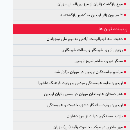
■
موج بازگشت زائران از مرز بین‌المللی مهران
■
۳ میلیون زائر اربعین به کشور بازگشته‌اند
پربیننده ترین ها
■
دعوت سه فوتبالیست ایلامی به تیم ملی نوجوانان
■
روایتی از روز خبرنگار و رسالت خبرنگاری
■
سنگر دیروز، خادم امروز اربعین
■
مراسم جاماندگان اربعین در مهران برگزار شد
■
اربعین؛ جلوه همبستگی مردمی و روایت فرهنگ عاشورا
■
هنر دستان هنرمندان مهران در مسیر زائران اربعین
■
اربعین؛ روایت ماندگار عشق، خدمت و همبستگی
■
بازدید سخنگوی دولت از مرز دهلران
■
مهر مادری در موکب حضرت رقیه (س) مهران