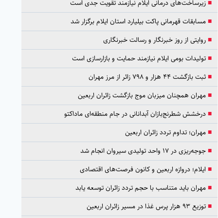
■
زیرساخت‌های درمانی ایلام نیازمند تقویت جدی است
■
مسابقات قهرمانی پاکت بیلیارد استان ایلام برگزار شد
■
روایتی از روز خبرنگار و رسالت خبرنگاری
■
تولیدات بومی ایلام نیازمند حمایت و بازارسازی است
■
ثبت بازگشت ۴۴ هزار و ۷۹۸ زائر از مرز مهران
■
مهران همچنان میزبان موج بازگشت زائران اربعین
■
درخشش شطرنج‌بازان آبدانانی در جام منطقه‌ای ماداکتو
■
مهران؛ تداوم تردد زائران اربعین
■
جوجه‌ریزی در ۱۷ واحد تولیدی سیروان انجام شد
■
ایلام؛ دروازه اربعین و کانون فرصت‌های اقتصادی
■
مهران باید متناسب با حجم تردد زائران توسعه یابد
■
توزیع ۹۳ هزار پرس غذا در مسیر زائران اربعین