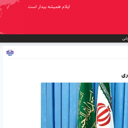
ایلام همیشه بیدار است
شی
ری