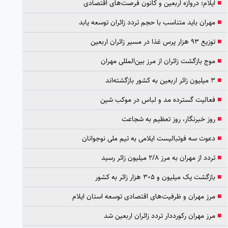
■
ایلام؛ دروازه اربعین و کانون فرصت‌های اقتصادی
■
مهران باید متناسب با حجم تردد زائران توسعه یابد
■
توزیع ۹۳ هزار پرس غذا در مسیر زائران اربعین
■
موج بازگشت زائران از مرز بین‌المللی مهران
■
۳ میلیون زائر اربعین به کشور بازگشته‌اند
■
فعالیت گسترده مد و لباس در موکب شین
■
روز خبرنگار، روز تعظیم به شجاعت
■
دعوت سه فوتبالیست ایلامی به تیم ملی نوجوانان
■
تردد از مهران به مرز ۲/۸ میلیون زائر رسید
■
بازگشت یک میلیون و ۳۰۵ هزار زائر به کشور
■
مرز مهران و ظرفیت‌های اقتصادی توسعه استان ایلام
■
مرز مهران رکورددار تردد زائران اربعین شد