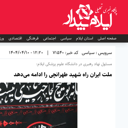
صفحه اصلی
استان ایلام
سیاسی
اجتماعی
فرهنگی
اقتصادی
ورز
سرویس : سیاسی
کد خبر: 71540
|
12:20 - 1404/04/10
مسئول نهاد رهبری در دانشگاه علوم پزشکی ایلام:
ملت ایران راه شهید طهرانچی را ادامه می‌دهد