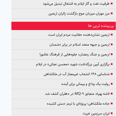
■
ظرفیت نفت و گاز ایلام به اشتغال تبدیل می‌شود
■
مرز مهران میزبان موج بازگشت زائران اربعین
پربیننده ترین ها
■
اربعین نشان‌دهنده حقانیت مردم ایران است
■
اربعین و جبهه متحد اسلام در برابر دشمنان
■
اربعین و جنگ رمضان؛ جلوه‌هایی از فرهنگ عاشورا
■
برگزاری آیین بزرگداشت شهید «محسن نجاتی» در ایلام
■
شناسایی ۱۴۸ انشعاب غیرمجاز آب در ملکشاهی
■
روایت یک وداع و پیمانی برای آینده
■
لاشه پهپاد متجاوز MQ-9 در دهلران کشف شد
■
جاده ملکشاهی؛ پروژه‌ای با ترمز دستی کشیده
■
ایران سرزمین غیرت