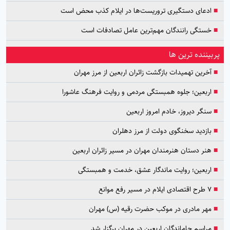
■
ادعای دستگیری تروریست‌ها در ایلام کذب محض است
■
خستگی رانندگان مهم‌ترین عامل تصادفات است
پربیننده ترین ها
■
آخرین تهمیدات بازگشت زائران اربعین از مرز مهران
■
اربعین؛ جلوه همبستگی مردمی و روایت فرهنگ عاشورا
■
سنگر دیروز، خادم امروز اربعین
■
بازدید سخنگوی دولت از مرز دهلران
■
هنر دستان هنرمندان مهران در مسیر زائران اربعین
■
اربعین؛ روایت ماندگار عشق، خدمت و همبستگی
■
۷ طرح اقتصادی ایلام در مسیر رفع موانع
■
مهر مادری در موکب حضرت رقیه (س) مهران
■
مراسم جاماندگان اربعین در مهران برگزار شد