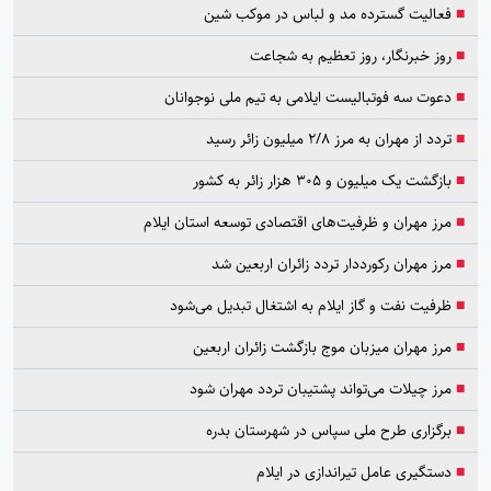
■
فعالیت گسترده مد و لباس در موکب شین
■
روز خبرنگار، روز تعظیم به شجاعت
■
دعوت سه فوتبالیست ایلامی به تیم ملی نوجوانان
■
تردد از مهران به مرز ۲/۸ میلیون زائر رسید
■
بازگشت یک میلیون و ۳۰۵ هزار زائر به کشور
■
مرز مهران و ظرفیت‌های اقتصادی توسعه استان ایلام
■
مرز مهران رکورددار تردد زائران اربعین شد
■
ظرفیت نفت و گاز ایلام به اشتغال تبدیل می‌شود
■
مرز مهران میزبان موج بازگشت زائران اربعین
■
مرز چیلات می‌تواند پشتیبان تردد مهران شود
■
برگزاری طرح ملی سپاس در شهرستان بدره
■
دستگیری عامل تیراندازی در ایلام