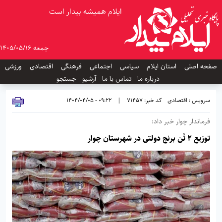
ایلام همیشه بیدار است
جمعه 1405/05/16
صفحه اصلی
استان ایلام
سیاسی
اجتماعی
فرهنگی
اقتصادی
ورزشی
درباره ما
تماس با ما
آرشیو
جستجو
سرویس : اقتصادی
کد خبر: 71457
|
09:22 - 1404/04/05
فرماندار چوار خبر داد:
توزیع ۲ تُن برنج دولتی در شهرستان چوار