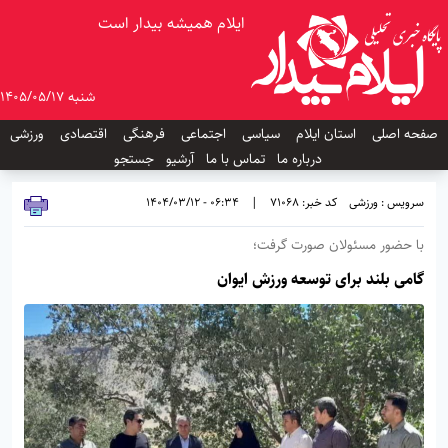
ایلام همیشه بیدار است
شنبه 1405/05/17
صفحه اصلی
استان ایلام
سیاسی
اجتماعی
فرهنگی
اقتصادی
ورزشی
درباره ما
تماس با ما
آرشیو
جستجو
سرویس : ورزشی
کد خبر: 71068
|
06:34 - 1404/03/12
با حضور مسئولان صورت گرفت؛
گامی بلند برای توسعه ورزش ایوان