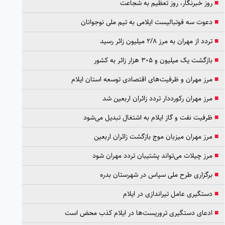
■
روز خبرنگار، روز تعظیم به شجاعت
■
دعوت سه فوتبالیست ایلامی به تیم ملی نوجوانان
■
تردد از مهران به مرز ۲/۸ میلیون زائر رسید
■
بازگشت یک میلیون و ۳۰۵ هزار زائر به کشور
■
مرز مهران و ظرفیت‌های اقتصادی توسعه استان ایلام
■
مرز مهران رکورددار تردد زائران اربعین شد
■
ظرفیت نفت و گاز ایلام به اشتغال تبدیل می‌شود
■
مرز مهران میزبان موج بازگشت زائران اربعین
■
مرز چیلات می‌تواند پشتیبان تردد مهران شود
■
برگزاری طرح ملی سپاس در شهرستان بدره
■
دستگیری عامل تیراندازی در ایلام
■
ادعای دستگیری تروریست‌ها در ایلام کذب محض است