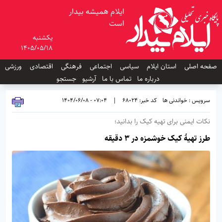
ایلام همیشه بیدار
است
یکشنبه
1405/05/18
صفحه اصلی
استان ایلام
سیاسی
اجتماعی
فرهنگی
اقتصادی
ورزشی
درباره ما
تماس با ما
آرشیو
جستجو
سرویس : خواندنی ها
کد خبر: 68024
|
07:04 - 1404/06/08
نکات ایمنی برای تهیه کیک را بدانید؛
طرز تهیهٔ کیک خوشمزه در ۳ دقیقه