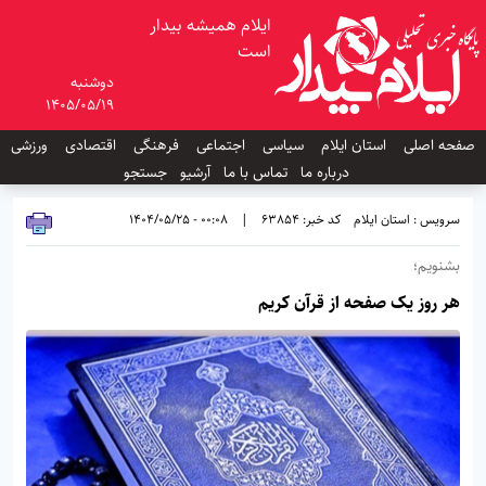
ایلام همیشه بیدار
است
دوشنبه
1405/05/19
صفحه اصلی
استان ایلام
سیاسی
اجتماعی
فرهنگی
اقتصادی
ورزشی
درباره ما
تماس با ما
آرشیو
جستجو
سرویس : استان ایلام
کد خبر: 63854
|
00:08 - 1404/05/25
بشنویم؛
هر روز یک صفحه از قرآن کریم