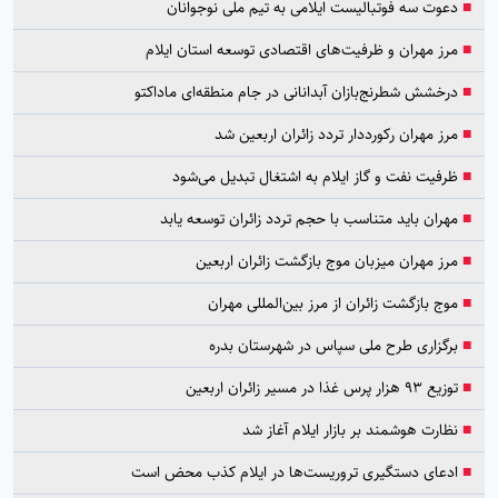
■
دعوت سه فوتبالیست ایلامی به تیم ملی نوجوانان
■
مرز مهران و ظرفیت‌های اقتصادی توسعه استان ایلام
■
درخشش شطرنج‌بازان آبدانانی در جام منطقه‌ای ماداکتو
■
مرز مهران رکورددار تردد زائران اربعین شد
■
ظرفیت نفت و گاز ایلام به اشتغال تبدیل می‌شود
■
مهران باید متناسب با حجم تردد زائران توسعه یابد
■
مرز مهران میزبان موج بازگشت زائران اربعین
■
موج بازگشت زائران از مرز بین‌المللی مهران
■
برگزاری طرح ملی سپاس در شهرستان بدره
■
توزیع ۹۳ هزار پرس غذا در مسیر زائران اربعین
■
نظارت هوشمند بر بازار ایلام آغاز شد
■
ادعای دستگیری تروریست‌ها در ایلام کذب محض است