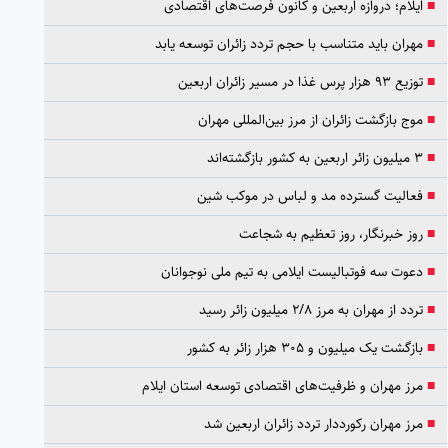
■
ایلام؛ دروازه اربعین و کانون فرصت‌های اقتصادی
■
مهران باید متناسب با حجم تردد زائران توسعه یابد
■
توزیع ۹۳ هزار پرس غذا در مسیر زائران اربعین
■
موج بازگشت زائران از مرز بین‌المللی مهران
■
۳ میلیون زائر اربعین به کشور بازگشته‌اند
■
فعالیت گسترده مد و لباس در موکب شین
■
روز خبرنگار، روز تعظیم به شجاعت
■
دعوت سه فوتبالیست ایلامی به تیم ملی نوجوانان
■
تردد از مهران به مرز ۲/۸ میلیون زائر رسید
■
بازگشت یک میلیون و ۳۰۵ هزار زائر به کشور
■
مرز مهران و ظرفیت‌های اقتصادی توسعه استان ایلام
■
مرز مهران رکورددار تردد زائران اربعین شد