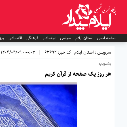
صفحه اصلی
استان ایلام
سیاسی
اجتماعی
فرهنگی
اقتصادی
ورز
سرویس : استان ایلام
کد خبر: 63692
|
00:03 - 1404/04/09
بشنویم؛
هر روز یک صفحه از قرآن کریم