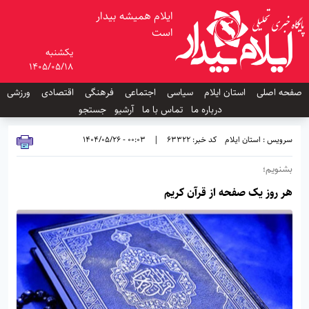
ایلام همیشه بیدار
است
یکشنبه
1405/05/18
صفحه اصلی
استان ایلام
سیاسی
اجتماعی
فرهنگی
اقتصادی
ورزشی
درباره ما
تماس با ما
آرشیو
جستجو
سرویس : استان ایلام
کد خبر: 63322
|
00:03 - 1404/05/26
بشنویم؛
هر روز یک صفحه از قرآن کریم