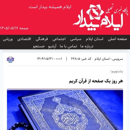
ایلام همیشه بیدار است
جمعه 1405/05/16
صفحه اصلی
استان ایلام
سیاسی
اجتماعی
فرهنگی
اقتصادی
ورزشی
درباره ما
تماس با ما
آرشیو
جستجو
سرویس : استان ایلام
کد خبر: 62805
|
00:01 - 1404/05/31
بشنویم؛
هر روز یک صفحه از قرآن کریم