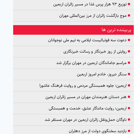
■
توزیع ۹۳ هزار پرس غذا در مسیر زائران اربعین
■
موج بازگشت زائران از مرز بین‌المللی مهران
پربیننده ترین ها
■
دعوت سه فوتبالیست ایلامی به تیم ملی نوجوانان
■
روایتی از روز خبرنگار و رسالت خبرنگاری
■
مراسم جاماندگان اربعین در مهران برگزار شد
■
سنگر دیروز، خادم امروز اربعین
■
اربعین؛ جلوه همبستگی مردمی و روایت فرهنگ عاشورا
■
هنر دستان هنرمندان مهران در مسیر زائران اربعین
■
اربعین؛ روایت ماندگار عشق، خدمت و همبستگی
■
ناوگان حمل‌ونقل زائران اربعین در مهران مستقر شد
■
بازدید سخنگوی دولت از مرز دهلران