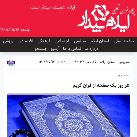
ایلام همیشه بیدار است
جمعه 1405/05/16
صفحه اصلی
استان ایلام
سیاسی
اجتماعی
فرهنگی
اقتصادی
ورزشی
درباره ما
تماس با ما
آرشیو
جستجو
سرویس : استان ایلام
کد خبر: 62034
|
00:02 - 1404/07/12
بشنویم؛
هر روز یک صفحه از قرآن کریم