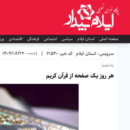
صفحه اصلی
استان ایلام
سیاسی
اجتماعی
فرهنگی
اقتصادی
ورز
سرویس : استان ایلام
کد خبر: 61540
|
00:01 - 1404/06/22
بشنویم؛
هر روز یک صفحه از قرآن کریم