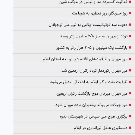
■
فعالیت گسترده مد و لباس در موکب شین
■
روز خبرنگار، روز تعظیم به شجاعت
■
دعوت سه فوتبالیست ایلامی به تیم ملی نوجوانان
■
تردد از مهران به مرز ۲/۸ میلیون زائر رسید
■
بازگشت یک میلیون و ۳۰۵ هزار زائر به کشور
■
مرز مهران و ظرفیت‌های اقتصادی توسعه استان ایلام
■
مرز مهران رکورددار تردد زائران اربعین شد
■
ظرفیت نفت و گاز ایلام به اشتغال تبدیل می‌شود
■
مرز مهران میزبان موج بازگشت زائران اربعین
■
مرز چیلات می‌تواند پشتیبان تردد مهران شود
■
برگزاری طرح ملی سپاس در شهرستان بدره
■
دستگیری عامل تیراندازی در ایلام