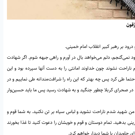
زَقونَ
رود بر رهبر كبير انقلاب امام خمينی.
د نمی‌گنجم، دلم می‌خواهد بال در آورم و راهی جبهه شوم. اگر شهادت
 ناراحت نشوند چون خداوند امانتی را به دست آنها سپرده بود و اين
 حتما طی كرد پس چه بهتر كه اين راه را شرافت‌مندانه طی نمايیم و در
ن در صحرای كربلا چطور جنگيد و به شهادت رسيد پس ما بايد حسين‌وار
گر من شهيد شدم ناراحت نشويد و لباس سياه بر تن نكنيد. به شما قوم و
رينی بدهيد. تمام دوستان و قوم و خويشان را دعوت كنيد تا غذا بخورند
ای جاويدان با شما ديدار خواهم كرد.