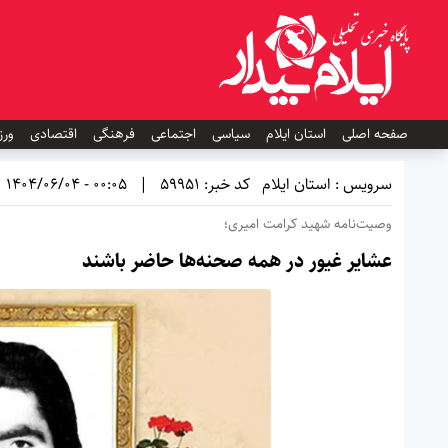
صفحه اصلی
استان ایلام
سیاسی
اجتماعی
فرهنگی
اقتصادی
ورز
سرویس : استان ایلام
کد خبر: 59951
|
00:05 - 1404/06/04
وصیت‌نامه شهید کرامت امیری؛
عشایر غیور در همه صحنه‌ها حاضر باشند