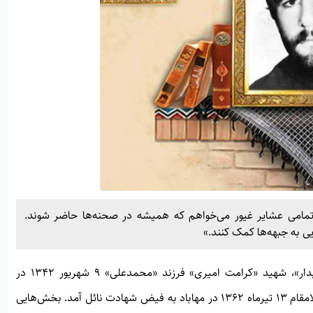
مامی عشاير غيور می‌خواهم كه هميشه در صحنه‌ها حاضر شوند.
يی به جبهه‌ها كمک كنند.»
دار»
، شهید «کرامت امیری» فرزند «محمدعلی» 9 شهریور 1342 در
شهرستان نورآباد استان فارس دیده به جهان گشود. این شهید والامقام 13 تیرماه 1362 در مهاباد به فیض شهادت نائل آمد. بخش‌هایی