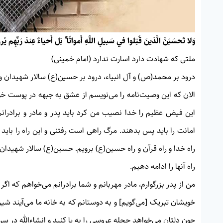
وَلا تَحسَبَنَّ الَّذينَ قُتِلوا في سَبيلِ اللَّهِ أَمواتًا ۚ بَل أَحياءٌ عِندَ رَبِّهِم يُر
ملتی كه شهادت دارد اسارت ندارد (امام خمينى)
درود بر محمد(ص) و آل انبياء، درود بر حسين(ع) سالار شهيدان و د
الان كه اين وصيت‌نامه را می‌نويسم از عشق به جبهه در پوست خو
اين فيض عظيم را خدا نصيب من كرد بايد پدر و مادر و برادرانم
امانت را بايد پس بدهند. مرگ راهی است رفتنی و اين راه را بايد
راه خدا و راه قرآن و راه حسين(ع) برويم. حسين(ع) سالار شهيدا
راه آنها را ادامه دهيم.
من از پدر بزرگوارم، مادر مهربانم و شما برادرانم می‌خواهم كه ا
خويشان تبريک [می‌گویم] و به دوستانم كه به خانه ما می‌آيند شي
چون دلتان می‌خواهد حجله عروسی را به پا كنيد و انشاءالله در سر