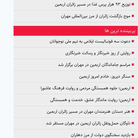
■
توزیع ۹۳ هزار پرس غذا در مسیر زائران اربعین
■
موج بازگشت زائران از مرز بین‌المللی مهران
پربیننده ترین ها
■
دعوت سه فوتبالیست ایلامی به تیم ملی نوجوانان
■
روایتی از روز خبرنگار و رسالت خبرنگاری
■
مراسم جاماندگان اربعین در مهران برگزار شد
■
سنگر دیروز، خادم امروز اربعین
■
اربعین؛ جلوه همبستگی مردمی و روایت فرهنگ عاشورا
■
اربعین؛ روایت ماندگار عشق، خدمت و همبستگی
■
هنر دستان هنرمندان مهران در مسیر زائران اربعین
■
ناوگان حمل‌ونقل زائران اربعین در مهران مستقر شد
■
بازدید سخنگوی دولت از مرز دهلران