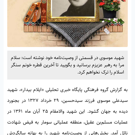
شهید موسوی در قسمتی از وصیت‌نامه خود نوشته است: سلام
مرا به رهبر عزيزم برسانيد و بگویيد تا آخرين قطره خونم سنگر
اسلام را ترک نخواهم كرد.
به گزارش گروه فرهنگی پایگاه خبری تحلیلی «
ایلام بیدار»
، شهید
سیدعلی موسوی فرزند سیدحسین، 29 خرداد 1327 در بجنورد
دیده به جهان گشود. این شهید والامقام 25 آبان ماه 1361 در
عملیات مسلم‌بن عقیل، منطقه عملیاتی سومار به فیض شهادت
نائل آمد. بخش‌هایی از وصیت‌نامه شهید را به بهانه سالگردش