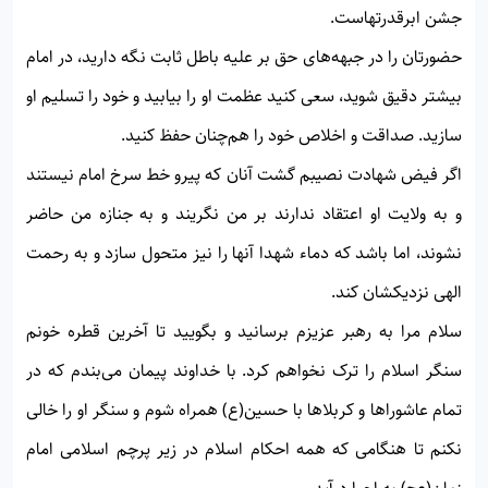
جشن ابرقدرتهاست.
حضورتان را در جبهه‌های حق بر عليه باطل ثابت نگه داريد، در امام
بيشتر دقيق شويد، سعی كنيد عظمت او را بيابيد و خود را تسليم او
سازيد. صداقت و اخلاص خود را هم‌چنان حفظ كنيد.
اگر فيض شهادت نصيبم گشت آنان كه پيرو خط سرخ امام نيستند
و به ولايت او اعتقاد ندارند بر من نگريند و به جنازه من حاضر
نشوند، اما باشد كه دماء شهدا آنها را نيز متحول سازد و به رحمت
الهی نزديكشان كند.
سلام مرا به رهبر عزيزم برسانيد و بگویيد تا آخرين قطره خونم
سنگر اسلام را ترک نخواهم كرد. با خداوند پيمان می‌بندم كه در
تمام عاشوراها و كربلاها با حسين(ع) همراه شوم و سنگر او را خالی
نكنم تا هنگامی كه همه احكام اسلام در زير پرچم اسلامی امام