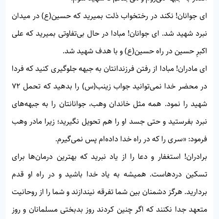
ای جوانان! نكند در رختخواب ذلت بميريد كه حسين(ع) در ميدان
نبرد شهيد شد. ای جوانان! مبادا در حال بی‌تفاوتی بميريد كه علی
اكبرِ حسين در راه حسين(ع) و با هدف شهيد شد.
ای مادران! مبادا از رفتن فرزندانتان به جبهه جلوگيرى كنيد كه فردا
در محضر خدا نمی‌توانيد جواب زينب(س) را بدهيد كه تحمل 72
شهيد را نمود. همه مثل خاندان وهب، جوانانتان را به جبهه‌های
نبرد بفرستيد و حتی جسد او را هم تحويل نگيريد؛ زيرا مادر وهب
فرمود: «سری را كه در راه خدا داده‌ام پس نمی‌گيرم.
برادران! استغفار و دعا را از ياد نبريد كه بهترين درمان‌ها برای
تسكين دردهاست. هميشه به ياد خدا باشيد و در راه او قدم
برداريد. هرگز دشمنان بين شما تفرقه نيندازند و شما را از روحانيت
متعهد جدا نكنند كه اگر چنين كردند روز بدبختی مسلمانان و روز