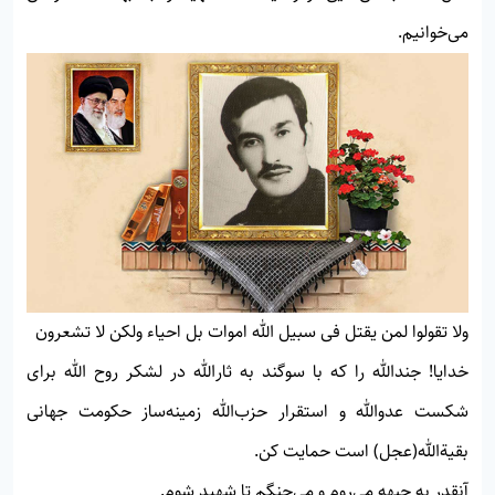
می‌خوانیم.
ولا تقولوا لمن يقتل فى سبيل الله اموات بل احياء ولكن لا تشعرون
خدايا! جندالله را كه با سوگند به ثارالله در لشكر روح الله براى
شكست عدوالله و استقرار حزب‌الله زمينه‌ساز حكومت جهانى
بقيةالله(عجل) است حمايت كن.
آنقدر به جبهه می‌روم و می‌جنگم تا شهيد شوم.