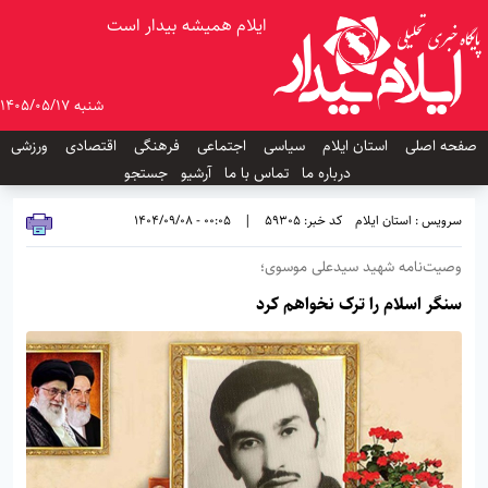
ایلام همیشه بیدار است
شنبه 1405/05/17
صفحه اصلی
استان ایلام
سیاسی
اجتماعی
فرهنگی
اقتصادی
ورزشی
درباره ما
تماس با ما
آرشیو
جستجو
سرویس : استان ایلام
کد خبر: 59305
|
00:05 - 1404/09/08
وصیت‌نامه شهید سیدعلی موسوی؛
سنگر اسلام را ترک نخواهم کرد