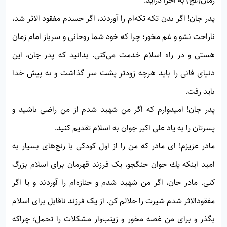
زمان(عج) به اجرا درآيد.
پدر جان! اگر بدن تكه تكه‌ام را آوردند، اگر جسدم مفقود الاثر شد،
ناراحت نشو و غم مخور؛ چرا كه خود شما روحانی و سرباز امام زمان
هستی و در راه اسلام خدمت می‌كنی. بدانيد كه پدر جان، اين
دنيای فانی را بايد هرچه زودتر پشت سر گذاشت و به پيش خدا
بايد رفت.
پدر جان! اميدوارم كه اگر من شهيد شدم از من راضی باشيد و
پسرتان را به ياد علی اكبر جوان به اسلام تقديم كنيد.
مادر عزيزم! ای مادر كه من را از اول كودكی با رنج‌های بسيار به
اميد اينكه يك جوان جنگجو، يک فرزند قهرمان برای اسلام بزرگ
كنی. مادر جان، اگر من شهيد شدم و جنازه‌ام را آوردند و يا اگر
مفقودالاثر شدم شيرت را حلالم كن. از يک فرزند ناقابل برای اسلام
بگذر و برای من غصه مخور و زينب‌وار مشكلات را تحمل؛ چراكه