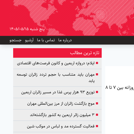
پنج شنبه 1405/05/15
درباره ما
تماس با ما
آرشیو
جستجو
تازه ترین مطالب
■
ایلام؛ دروازه اربعین و کانون فرصت‌های اقتصادی
■
مهران باید متناسب با حجم تردد زائران توسعه
یابد
نماینده حرم مطهر حضرت ابوالفضل‌العباس (ع) در جمهوری اسلامی ایران گفت: در ایام اربعین حسینی روزانه بین ۷ تا ۸
■
توزیع ۹۳ هزار پرس غذا در مسیر زائران اربعین
■
موج بازگشت زائران از مرز بین‌المللی مهران
■
۳ میلیون زائر اربعین به کشور بازگشته‌اند
■
فعالیت گسترده مد و لباس در موکب شین