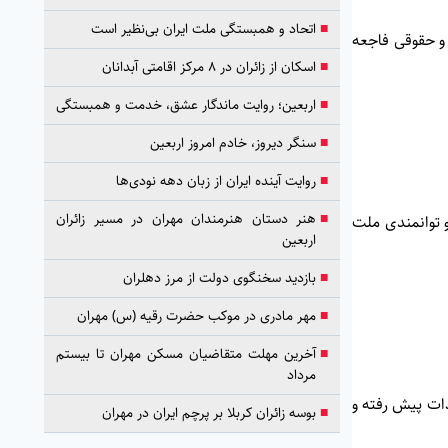
■
اتحاد و همبستگی ملت ایران بی‌نظیر است
و حقوقی فاجعه
■
اسکان از زائران در ۸ مرکز اقامتی آبدانان
■
اربعین؛ روایت ماندگار عشق، خدمت و همبستگی
■
سنگر دیروز، خادم امروز اربعین
■
روایت آینده ایران از زبان دهه نودی‌ها
■
هنر دستان هنرمندان مهران در مسیر زائران
 توانمندی ملت
اربعین
■
بازدید سخنگوی دولت از مرز دهلران
■
مهر مادری در موکب حضرت رقیه (س) مهران
■
آخرین مهلت متقاضیان مسکن مهران تا بیستم
مرداد
دات پیش رفته و
■
بوسه زائران کربلا بر پرچم ایران در مهران