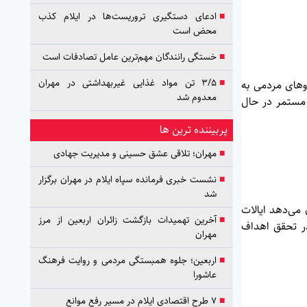
■
ادعای دستگیری تروریست‌ها در ایلام کذب
محض است
■
خستگی رانندگان مهم‌ترین عامل تصادفات است
■
۳/۵ تن مواد غذایی غیربهداشتی در مهران
روهای مردمی به
معدوم شد
 مستمر در حال
پربیننده ترین ها
■
مهران؛ تلاقی عشق حسینی و مدیریت جهادی
■
نشست خبری فرمانده سپاه ایلام در مهران برگزار
شد
می‌دهد ایالات
■
آخرین تهمیدات بازگشت زائران اربعین از مرز
در تحقق اهداف
مهران
■
اربعین؛ جلوه همبستگی مردمی و روایت فرهنگ
عاشورا
■
۷ طرح اقتصادی ایلام در مسیر رفع موانع