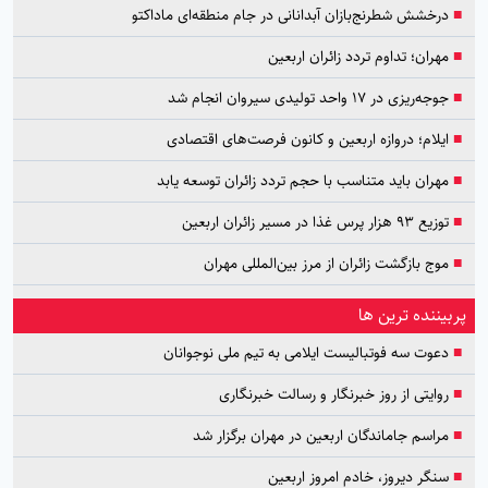
■
درخشش شطرنج‌بازان آبدانانی در جام منطقه‌ای ماداکتو
■
مهران؛ تداوم تردد زائران اربعین
■
جوجه‌ریزی در ۱۷ واحد تولیدی سیروان انجام شد
■
ایلام؛ دروازه اربعین و کانون فرصت‌های اقتصادی
■
مهران باید متناسب با حجم تردد زائران توسعه یابد
■
توزیع ۹۳ هزار پرس غذا در مسیر زائران اربعین
■
موج بازگشت زائران از مرز بین‌المللی مهران
پربیننده ترین ها
■
دعوت سه فوتبالیست ایلامی به تیم ملی نوجوانان
■
روایتی از روز خبرنگار و رسالت خبرنگاری
■
مراسم جاماندگان اربعین در مهران برگزار شد
■
سنگر دیروز، خادم امروز اربعین