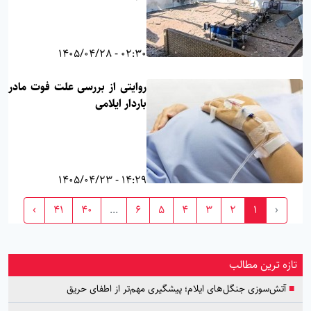
02:30 - 1405/04/28
روایتی از بررسی علت فوت مادر
باردار ایلامی
14:29 - 1405/04/23
›
41
40
...
6
5
4
3
2
1
‹
تازه ترین مطالب
■
آتش‌سوزی جنگل‌های ایلام؛ پیشگیری مهم‌تر از اطفای حریق