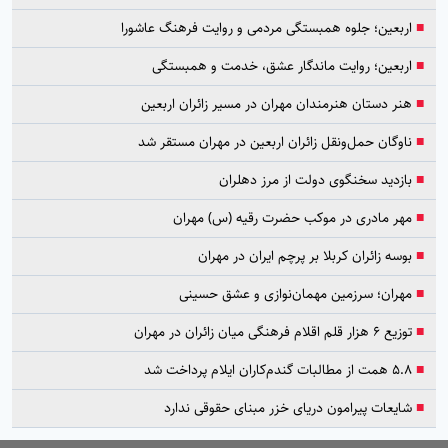
■
اربعین؛ جلوه همبستگی مردمی و روایت فرهنگ عاشورا
■
اربعین؛ روایت ماندگار عشق، خدمت و همبستگی
■
هنر دستان هنرمندان مهران در مسیر زائران اربعین
■
ناوگان حمل‌ونقل زائران اربعین در مهران مستقر شد
■
بازدید سخنگوی دولت از مرز دهلران
■
مهر مادری در موکب حضرت رقیه (س) مهران
■
بوسه زائران کربلا بر پرچم ایران در مهران
■
مهران؛ سرزمین مهمان‌نوازی و عشق حسینی
■
توزیع ۶ هزار قلم اقلام فرهنگی میان زائران در مهران
■
۵.۸ همت از مطالبات گندم‌کاران ایلام پرداخت شد
■
شایعات پیرامون دریای خزر مبنای حقوقی ندارد