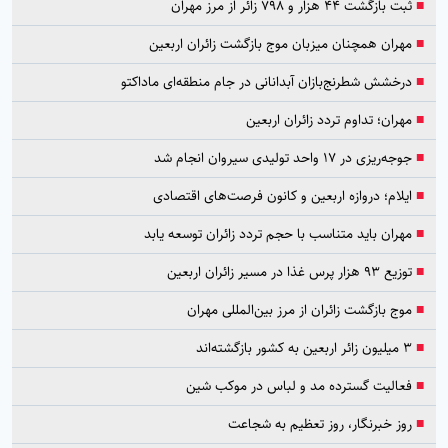
■
ثبت بازگشت ۴۴ هزار و ۷۹۸ زائر از مرز مهران
■
مهران همچنان میزبان موج بازگشت زائران اربعین
■
درخشش شطرنج‌بازان آبدانانی در جام منطقه‌ای ماداکتو
■
مهران؛ تداوم تردد زائران اربعین
■
جوجه‌ریزی در ۱۷ واحد تولیدی سیروان انجام شد
■
ایلام؛ دروازه اربعین و کانون فرصت‌های اقتصادی
■
مهران باید متناسب با حجم تردد زائران توسعه یابد
■
توزیع ۹۳ هزار پرس غذا در مسیر زائران اربعین
■
موج بازگشت زائران از مرز بین‌المللی مهران
■
۳ میلیون زائر اربعین به کشور بازگشته‌اند
■
فعالیت گسترده مد و لباس در موکب شین
■
روز خبرنگار، روز تعظیم به شجاعت