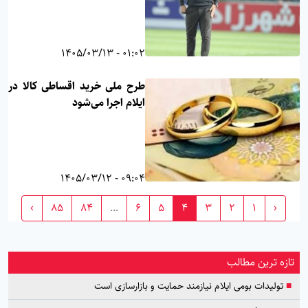
01:02 - 1405/03/13
طرح ملی خرید اقساطی کالا در
ایلام اجرا می‌شود
09:04 - 1405/03/12
›
85
84
...
6
5
4
3
2
1
‹
تازه ترین مطالب
■
تولیدات بومی ایلام نیازمند حمایت و بازارسازی است