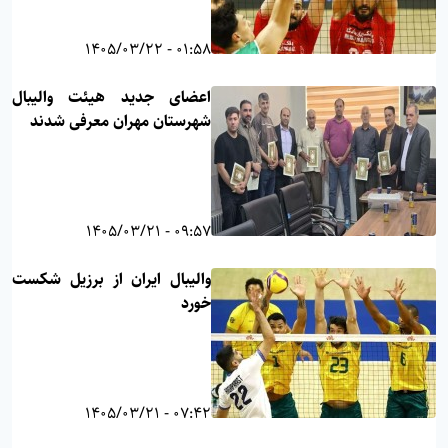
01:58 - 1405/03/22
اعضای جدید هیئت والیبال
شهرستان مهران معرفی شدند
09:57 - 1405/03/21
والیبال ایران از برزیل شکست
خورد
07:42 - 1405/03/21