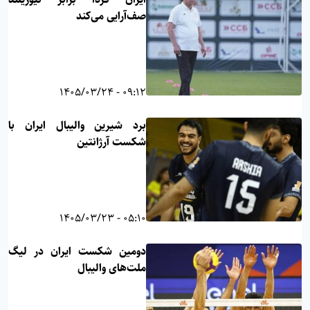
صف‌آرایی می‌کند
09:12 - 1405/03/24
برد شیرین والیبال ایران با
شکست آرژانتین
05:10 - 1405/03/23
دومین شکست ایران در لیگ
ملت‌های والیبال