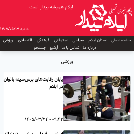
ایلام همیشه بیدار است
شنبه 1405/05/17
صفحه اصلی
استان ایلام
سیاسی
اجتماعی
فرهنگی
اقتصادی
ورزشی
درباره ما
تماس با ما
آرشیو
جستجو
ورزشی
پایان رقابت‌های پرس‌سینه بانوان
در ایلام
09:42 - 1405/03/24
ایران فردا برابر نیوزیلند