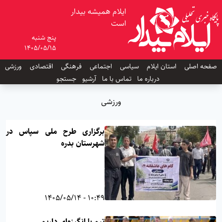
ایلام همیشه بیدار
است
پنج شنبه
1405/05/15
صفحه اصلی
استان ایلام
سیاسی
اجتماعی
فرهنگی
اقتصادی
ورزشی
درباره ما
تماس با ما
آرشیو
جستجو
ورزشی
برگزاری طرح ملی سپاس در
شهرستان بدره
10:49 - 1405/05/14
تیم با انگیزه‌ای داریم