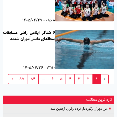
08:08 - 1405/04/27
۶ شناگر ایلامی راهی مسابقات
منطقه‌ای دانش‌آموزان شدند
13:10 - 1405/04/26
›
85
84
...
6
5
4
3
2
1
‹
تازه ترین مطالب
■
مرز مهران رکورددار تردد زائران اربعین شد