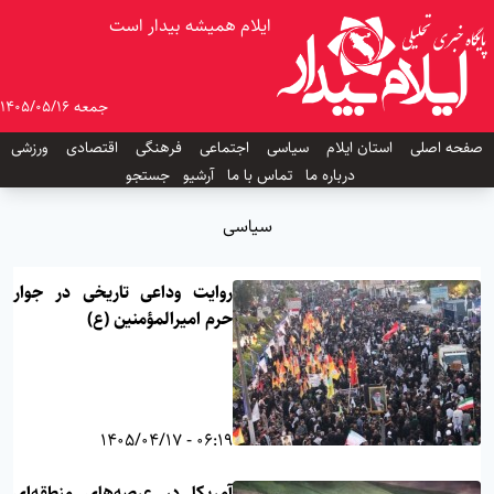
ایلام همیشه بیدار است
جمعه 1405/05/16
صفحه اصلی
استان ایلام
سیاسی
اجتماعی
فرهنگی
اقتصادی
ورزشی
درباره ما
تماس با ما
آرشیو
جستجو
سیاسی
روایت وداعی تاریخی در جوار
حرم امیرالمؤمنین (ع)
06:19 - 1405/04/17
آمریکا در عرصه‌های منطقه‌ای