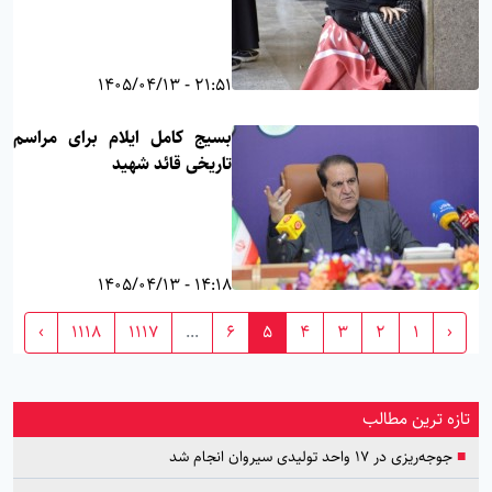
21:51 - 1405/04/13
بسیج کامل ایلام برای مراسم
تاریخی قائد شهید
14:18 - 1405/04/13
›
1118
1117
...
6
5
4
3
2
1
‹
تازه ترین مطالب
■
جوجه‌ریزی در ۱۷ واحد تولیدی سیروان انجام شد