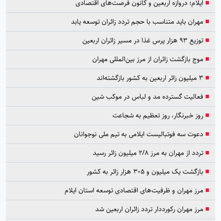
■
ایلام؛ دروازه اربعین و کانون فرصت‌های اقتصادی
■
مهران باید متناسب با حجم تردد زائران توسعه یابد
■
توزیع ۹۳ هزار پرس غذا در مسیر زائران اربعین
■
موج بازگشت زائران از مرز بین‌المللی مهران
■
۳ میلیون زائر اربعین به کشور بازگشته‌اند
■
فعالیت گسترده مد و لباس در موکب شین
■
روز خبرنگار، روز تعظیم به شجاعت
■
دعوت سه فوتبالیست ایلامی به تیم ملی نوجوانان
■
تردد از مهران به مرز ۲/۸ میلیون زائر رسید
■
بازگشت یک میلیون و ۳۰۵ هزار زائر به کشور
■
مرز مهران و ظرفیت‌های اقتصادی توسعه استان ایلام
■
مرز مهران رکورددار تردد زائران اربعین شد