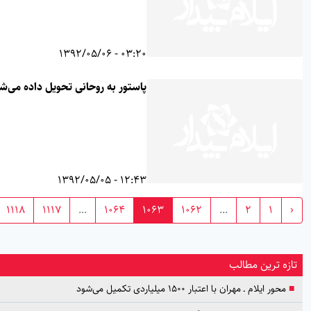
03:20 - 1392/05/06
پاستور به روحانی تحویل داده می‌شود
12:43 - 1392/05/05
›
1118
1117
...
1064
1063
1062
...
2
1
 ترین مطالب
 ایلام ـ مهران با اعتبار ۱۵۰۰ میلیاردی تکمیل می‌شود