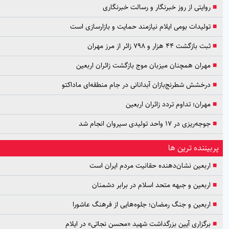
ایتی از روز خبرنگار و رسالت خبرنگاری
لیدات بومی ایلام نیازمند حمایت و بازارسازی است
زگشت ۴۴ هزار و ۷۹۸ زائر از مرز مهران
ران همچنان میزبان موج بازگشت زائران اربعین
خشش شطرنج‌بازان آبدانانی در جام منطقه‌ای ماداکتو
ران؛ تداوم تردد زائران اربعین
یزی در ۱۷ واحد تولیدی سیروان انجام شد
نده ترین ها
بعین نشان‌دهنده حقانیت مردم ایران است
بعین و جبهه متحد اسلام در برابر دشمنان
بعین و جنگ رمضان؛ جلوه‌هایی از فرهنگ عاشورا
گزاری آیین بزرگداشت شهید «محسن نجاتی» در ایلام