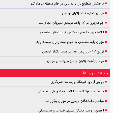
شش شطرنج‌بازان آبدانانی در جام منطقه‌ای ماداکتو
ان؛ تداوم تردد زائران اربعین
زی در ۱۷ واحد تولیدی سیروان انجام شد
ام؛ دروازه اربعین و کانون فرصت‌های اقتصادی
ان باید متناسب با حجم تردد زائران توسعه یابد
 غذا در مسیر زائران اربعین
 بازگشت زائران از مرز بین‌المللی مهران
نده ترین ها
یتی از روز خبرنگار و رسالت خبرنگاری
ت سه فوتبالیست ایلامی به تیم ملی نوجوانان
سم جاماندگان اربعین در مهران برگزار شد
بعین؛ روایت ماندگار عشق، خدمت و همبستگی