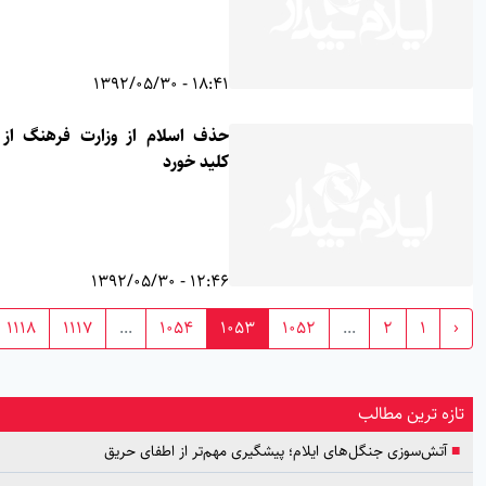
18:41 - 1392/05/30
حذف اسلام از وزارت فرهنگ از شرق
کلید خورد
12:46 - 1392/05/30
›
1118
1117
...
1054
1053
1052
...
2
1
ترین مطالب
‌سوزی جنگل‌های ایلام؛ پیشگیری مهم‌تر از اطفای حریق